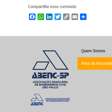
Compartilhe esse conteúdo:
Facebook
WhatsApp
LinkedIn
Twitter
Copy
Email
Compartilhar
Link
Quem Somos
Área do Associa