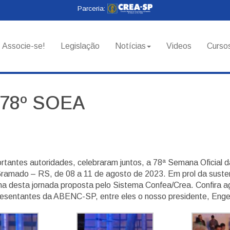
Parceria:
Associe-se!
Legislação
Notícias
Videos
Curso
 78º SOEA
portantes autoridades, celebraram juntos, a 78ª Semana Oficia
mado – RS, de 08 a 11 de agosto de 2023. Em prol da sustenta
ina desta jornada proposta pelo Sistema Confea/Crea. Confira
resentantes da ABENC-SP, entre eles o nosso presidente, Eng