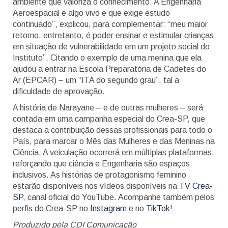
ambiente que valoriza o conhecimento. A Engenharia
Aeroespacial é algo vivo e que exige estudo
continuado”, explicou, para complementar: “meu maior
retorno, entretanto, é poder ensinar e estimular crianças
em situação de vulnerabilidade em um projeto social do
Instituto”. Citando o exemplo de uma menina que ela
ajudou a entrar na
Escola Preparatória de Cadetes do
Ar (EPCAR) – um “ITA do segundo grau”, tal a
dificuldade de aprovação.
A história de Narayane – e de outras mulheres – será
contada em uma campanha especial do Crea-SP, que
destaca a contribuição dessas profissionais para todo o
País, para marcar o Mês das Mulheres e das Meninas na
Ciência. A veiculação ocorrerá em múltiplas plataformas,
reforçando que ciência e Engenharia são espaços
inclusivos. As histórias de protagonismo feminino
estarão disponíveis nos vídeos disponíveis na
TV Crea-
SP
, canal oficial do YouTube. Acompanhe também pelos
perfis do Crea-SP no
Instagram
e no
TikTok
!
Produzido pela CDI Comunicação