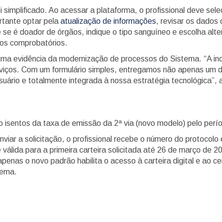
i simplificado. Ao acessar a plataforma, o profissional deve sel
ortante optar pela
atualização de informações
, revisar os dados 
 se é doador de órgãos, indique o tipo sanguíneo e escolha alter
os comprobatórios.
 uma evidência da modernização de processos do Sistema. “A in
erviços. Com um formulário simples, entregamos não apenas u
suário e totalmente integrada à nossa estratégia tecnológica”
stão isentos da taxa de emissão da 2ª via (novo modelo) pelo per
viar a solicitação, o profissional recebe o número do protocol
 válida para a primeira carteira solicitada até 26 de março de
, apenas o novo padrão habilita o acesso à carteira digital e ao
tema.