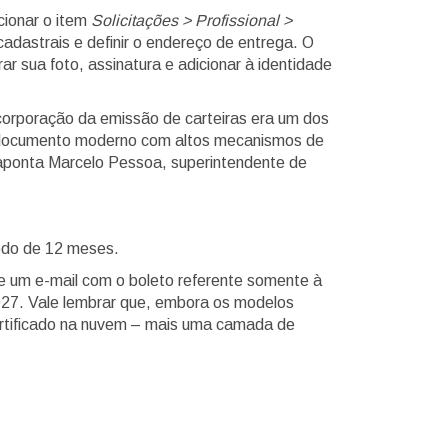
ecionar o item
Solicitações > Profissional >
cadastrais e definir o endereço de entrega. O
ar sua foto, assinatura e adicionar à identidade
corporação da emissão de carteiras era um dos
m documento moderno com altos mecanismos de
, aponta Marcelo Pessoa, superintendente de
íodo de 12 meses.
o e um e-mail com o boleto referente somente à
 2027. Vale lembrar que, embora os modelos
 certificado na nuvem – mais uma camada de