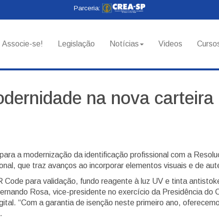
Parceria:
Associe-se!
Legislação
Notícias
Videos
Curso
ernidade na nova carteira 
ra a modernização da identificação profissional com a Resoluç
sional, que traz avanços ao incorporar elementos visuais e de a
ode para validação, fundo reagente à luz UV e tinta antistoke
ernando Rosa, vice-presidente no exercício da Presidência do 
igital. “Com a garantia de isenção neste primeiro ano, oferecem
.