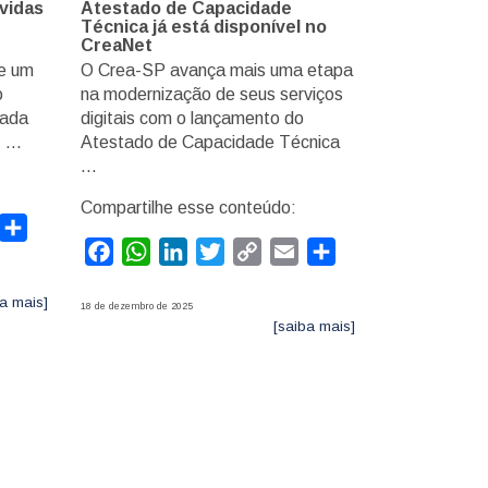
vidas
Atestado de Capacidade
Técnica já está disponível no
CreaNet
ve um
O Crea-SP avança mais uma etapa
o
na modernização de seus serviços
nada
digitais com o lançamento do
, …
Atestado de Capacidade Técnica
…
Compartilhe esse conteúdo:
mail
Compartilhar
Facebook
WhatsApp
LinkedIn
Twitter
Copy
Email
Compartilhar
Link
a mais]
18 de dezembro de 2025
[saiba mais]