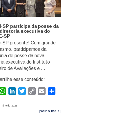
SP participa da posse da
diretoria executiva do
E-SP
-SP presente! Com grande
iasmo, participamos da
ônia de posse da nova
ria executiva do Instituto
eiro de Avaliações e …
rtilhe esse conteúdo:
acebook
WhatsApp
LinkedIn
Twitter
Copy
Email
Compartilhar
Link
embro de 2025
[saiba mais]