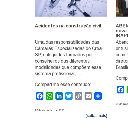
Acidentes na construção civil
ABEN-
nova 
IBAP
Uma das responsabilidades das
Abenc
Câmaras Especializadas do Crea-
entus
SP, colegiados formados por
cerim
conselheiros das diferentes
direto
modalidades que compõem esse
Brasil
sistema profissional, …
Compa
Compartilhe esse conteúdo:
F
Facebook
WhatsApp
LinkedIn
Twitter
Copy
Email
Compartilhar
Link
29 de nov
17 de dezembro de 2025
[saiba mais]