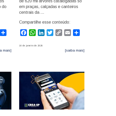
Nos
de 620 mil árvores catalogadas só
o do
em praças, calçadas e canteiros
centrais da …
Compartilhe esse conteúdo:
mail
Compartilhar
Facebook
WhatsApp
LinkedIn
Twitter
Copy
Email
Compartilhar
Link
16 de janeiro de 2026
a mais]
[saiba mais]