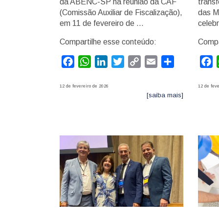
da ABENC-SP na reunião da CAF
transf
(Comissão Auxiliar de Fiscalização),
das M
em 11 de fevereiro de …
celeb
Compartilhe esse conteúdo:
Compa
Facebook
WhatsApp
LinkedIn
Twitter
Copy
Email
Compartilhar
F
Link
12 de fevereiro de 2026
12 de feve
[saiba mais]