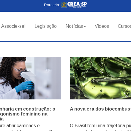
Parceria:
Associe-se!
Legislação
Notícias
Videos
Curso
haria em construção: o
A nova era dos biocombust
gonismo feminino na
ia
re abrir caminhos e
O Brasil tem uma trajetória pi