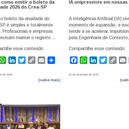
 como emitir o boleto da
IA onipresente em nossas 
ade 2026 do Crea-SP
 o boleto da anuidade do
A Inteligência Artificial (IA) vi
SP é simples e totalmente
momento de expansão, e iss
l. Profissionais e empresas
tende a se acelerar, impulsio
recisam manter o registro …
pela Engenharia de Contexto
rtilhe esse conteúdo:
Compartilhe esse conteúdo:
acebook
WhatsApp
LinkedIn
Twitter
Copy
Email
Compartilhar
Facebook
WhatsApp
LinkedIn
Twitter
Copy
E
Link
Link
ro de 2026
31 de dezembro de 2025
[saiba mais]
[saib