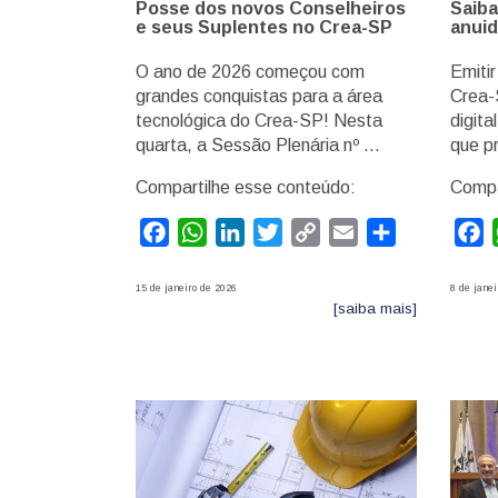
Posse dos novos Conselheiros
Saiba
e seus Suplentes no Crea-SP
anuid
O ano de 2026 começou com
Emitir
grandes conquistas para a área
Crea-
tecnológica do Crea-SP! Nesta
digita
quarta, a Sessão Plenária nº …
que p
Compartilhe esse conteúdo:
Compa
Facebook
WhatsApp
LinkedIn
Twitter
Copy
Email
Compartilhar
F
Link
15 de janeiro de 2026
8 de janei
[saiba mais]