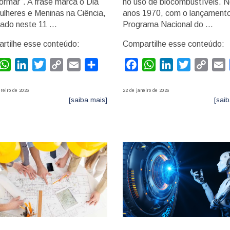
ormar”. A frase marca o Dia
no uso de biocombustíveis. 
ulheres e Meninas na Ciência,
anos 1970, com o lançament
rado neste 11 …
Programa Nacional do …
rtilhe esse conteúdo:
Compartilhe esse conteúdo:
acebook
WhatsApp
LinkedIn
Twitter
Copy
Email
Compartilhar
Facebook
WhatsApp
LinkedIn
Twitter
Copy
E
Link
Link
reiro de 2026
22 de janeiro de 2026
[saiba mais]
[saib